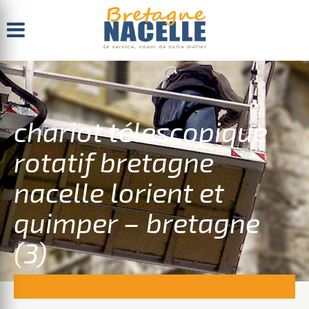
Menu
chariot télescopique
rotatif bretagne
nacelle lorient et
quimper – bretagne
(3)