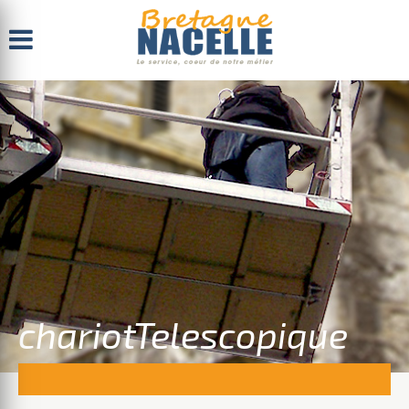
Menu
chariotTelescopique