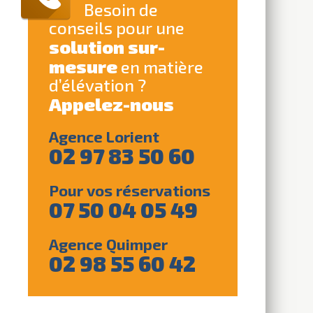
Besoin de
conseils pour une
solution sur-
mesure
en matière
d’élévation ?
Appelez-nous
Agence Lorient
02 97 83 50 60
Pour vos réservations
07 50 04 05 49
Agence Quimper
02 98 55 60 42