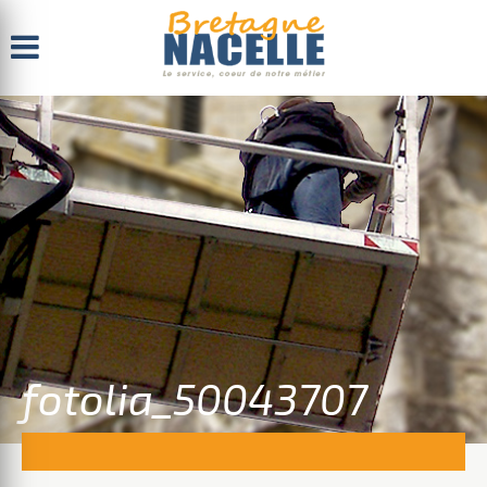
Menu
fotolia_50043707